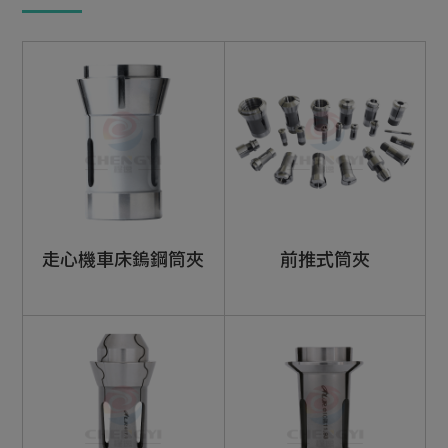
鎢鋼鑽頭
動力刀座
車床筒夾
走心機車床鎢鋼筒夾
前推式筒夾
走心機S溝筒夾
走心機跳躍筒夾
走心機車床鎢鋼筒夾
前推式筒夾
訂製筒夾
走心機車床鎢鋼筒夾 (高精度)
車床導套
送料機零件自動棒材