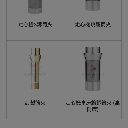
CNC車床零件
ER筒夾
走心機S溝筒夾
走心機跳躍筒夾
止水筒夾
SK筒夾
CNC車床鑽孔軸
開閉爪零件
凸輪車床零件
車床主軸芯
訂製筒夾
走心機車床鎢鋼筒夾 (高
客製化產品
精度)
攻牙筒夾